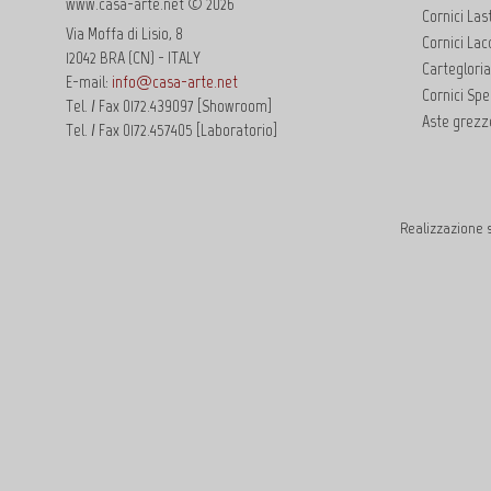
www.casa-arte.net © 2026
Cornici Las
Via Moffa di Lisio, 8
Cornici Lac
12042 BRA (CN) - ITALY
Cartegloria
E-mail:
info@casa-arte.net
Cornici Spec
Tel. / Fax 0172.439097 [Showroom]
Aste grezze
Tel. / Fax 0172.457405 [Laboratorio]
Realizzazione s