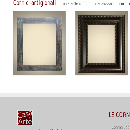
Cornici artigianali
Clicca sulle icone per visualizzare le
cornici
ART. 1021/7 GRIGIO
ART. 673/85 NERO
Dettaglio cornice
Dettaglio cornice
LE CORN
Cornici Le